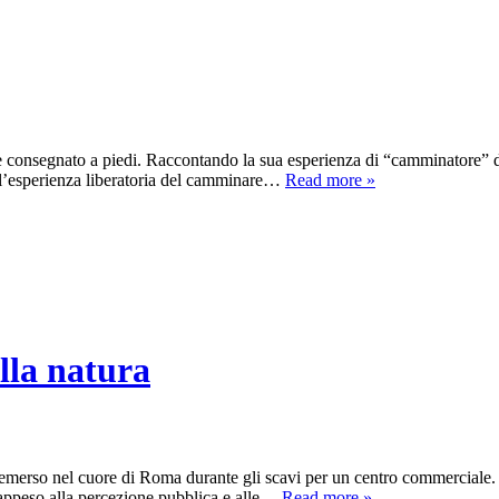
re consegnato a piedi. Raccontando la sua esperienza di “camminatore” de
on l’esperienza liberatoria del camminare…
Read more »
ella natura
erso nel cuore di Roma durante gli scavi per un centro commerciale. In 
rappeso alla percezione pubblica e alle…
Read more »