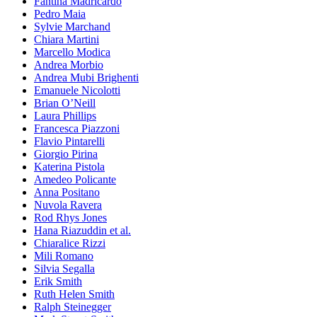
Fantina Madricardo
Pedro Maia
Sylvie Marchand
Chiara Martini
Marcello Modica
Andrea Morbio
Andrea Mubi Brighenti
Emanuele Nicolotti
Brian O’Neill
Laura Phillips
Francesca Piazzoni
Flavio Pintarelli
Giorgio Pirina
Katerina Pistola
Amedeo Policante
Anna Positano
Nuvola Ravera
Rod Rhys Jones
Hana Riazuddin et al.
Chiaralice Rizzi
Mili Romano
Silvia Segalla
Erik Smith
Ruth Helen Smith
Ralph Steinegger