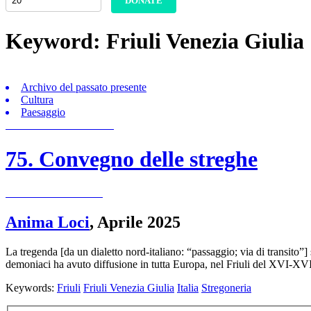
DONATE
Keyword:
Friuli Venezia Giulia
Archivo del passato presente
Cultura
Paesaggio
75. Convegno delle streghe
Anima Loci
,
Aprile 2025
La tregenda [da un dialetto nord-italiano: “passaggio; via di transito”] 
demoniaci ha avuto diffusione in tutta Europa, nel Friuli del XVI-X
Keywords:
Friuli
Friuli Venezia Giulia
Italia
Stregoneria