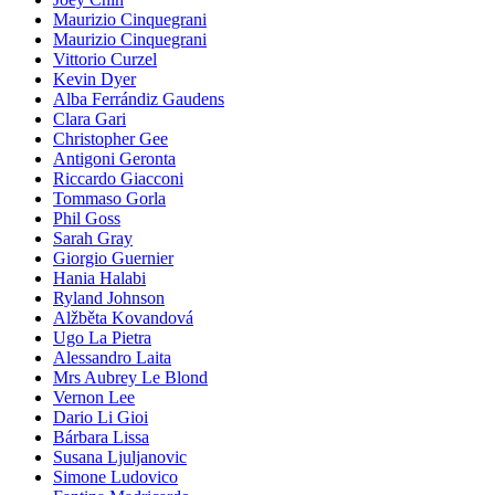
Maurizio Cinquegrani
Maurizio Cinquegrani
Vittorio Curzel
Kevin Dyer
Alba Ferrándiz Gaudens
Clara Gari
Christopher Gee
Antigoni Geronta
Riccardo Giacconi
Tommaso Gorla
Phil Goss
Sarah Gray
Giorgio Guernier
Hania Halabi
Ryland Johnson
Alžběta Kovandová
Ugo La Pietra
Alessandro Laita
Mrs Aubrey Le Blond
Vernon Lee
Dario Li Gioi
Bárbara Lissa
Susana Ljuljanovic
Simone Ludovico