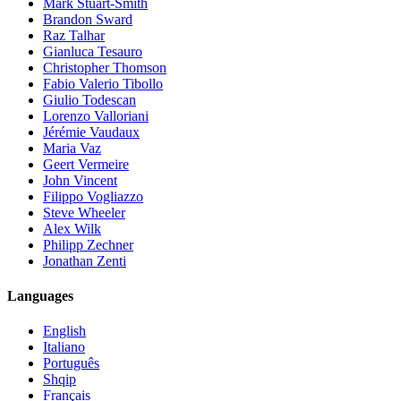
Mark Stuart-Smith
Brandon Sward
Raz Talhar
Gianluca Tesauro
Christopher Thomson
Fabio Valerio Tibollo
Giulio Todescan
Lorenzo Valloriani
Jérémie Vaudaux
Maria Vaz
Geert Vermeire
John Vincent
Filippo Vogliazzo
Steve Wheeler
Alex Wilk
Philipp Zechner
Jonathan Zenti
Languages
English
Italiano
Português
Shqip
Français