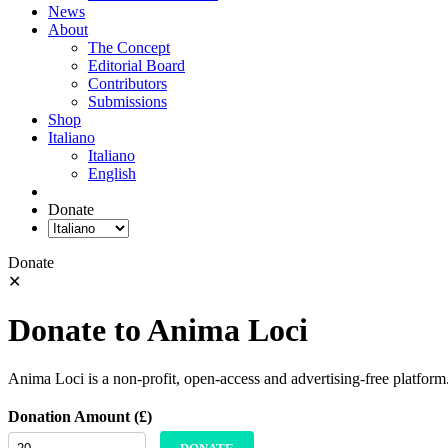
News
About
The Concept
Editorial Board
Contributors
Submissions
Shop
Italiano
Italiano
English
Donate
Donate
✕
Donate to Anima Loci
Anima Loci is a non-profit, open-access and advertising-free platform
Donation Amount (£)