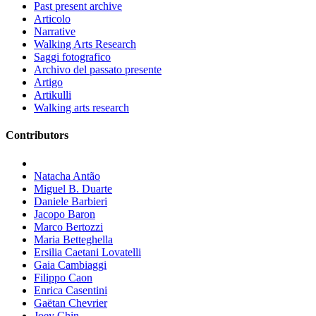
Past present archive
Articolo
Narrative
Walking Arts Research
Saggi fotografico
Archivo del passato presente
Artigo
Artikulli
Walking arts research
Contributors
Natacha Antão
Miguel B. Duarte
Daniele Barbieri
Jacopo Baron
Marco Bertozzi
Maria Betteghella
Ersilia Caetani Lovatelli
Gaia Cambiaggi
Filippo Caon
Enrica Casentini
Gaëtan Chevrier
Joey Chin