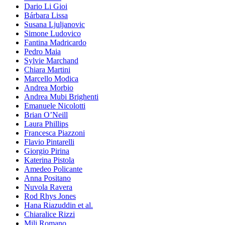
Dario Li Gioi
Bárbara Lissa
Susana Ljuljanovic
Simone Ludovico
Fantina Madricardo
Pedro Maia
Sylvie Marchand
Chiara Martini
Marcello Modica
Andrea Morbio
Andrea Mubi Brighenti
Emanuele Nicolotti
Brian O’Neill
Laura Phillips
Francesca Piazzoni
Flavio Pintarelli
Giorgio Pirina
Katerina Pistola
Amedeo Policante
Anna Positano
Nuvola Ravera
Rod Rhys Jones
Hana Riazuddin et al.
Chiaralice Rizzi
Mili Romano