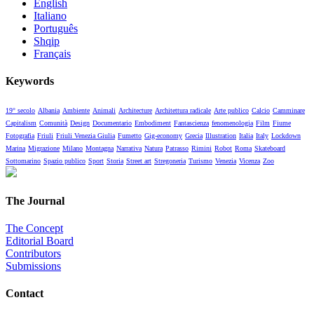
English
Italiano
Português
Shqip
Français
Keywords
19° secolo
Albania
Ambiente
Animali
Architecture
Architettura radicale
Arte publico
Calcio
Camminare
Capitalism
Comunità
Design
Documentario
Embodiment
Fantascienza
fenomenologia
Film
Fiume
Fotografia
Friuli
Friuli Venezia Giulia
Fumetto
Gig-economy
Grecia
Illustration
Italia
Italy
Lockdown
Marina
Migrazione
Milano
Montagna
Narrativa
Natura
Patrasso
Rimini
Robot
Roma
Skateboard
Sottomarino
Spazio publico
Sport
Storia
Street art
Stregoneria
Turismo
Venezia
Vicenza
Zoo
The Journal
The Concept
Editorial Board
Contributors
Submissions
Contact