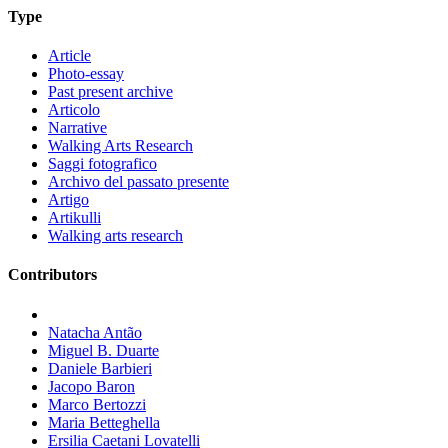
Type
Article
Photo-essay
Past present archive
Articolo
Narrative
Walking Arts Research
Saggi fotografico
Archivo del passato presente
Artigo
Artikulli
Walking arts research
Contributors
Natacha Antão
Miguel B. Duarte
Daniele Barbieri
Jacopo Baron
Marco Bertozzi
Maria Betteghella
Ersilia Caetani Lovatelli