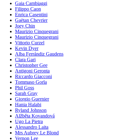
Gaia Cambiaggi
Filippo Caon
Enrica Casentini
Gaëtan Chevrier
Joey Chin
Maurizio Cinquegrani
Maurizio Cinquegrani
Vittorio Curzel
Kevin Dyer
Alba Ferrándiz Gaudens
Clara Gari
Christopher Gee
Antigoni Geronta
Riccardo Giacconi
Tommaso Gorla
Phil Goss
Sarah Gray
Giorgio Guernier
Hania Halabi
Ryland Johnson
Alžběta Kovandová
Ugo La Pietra
Alessandro Laita
Mrs Aubrey Le Blond
Vernon Lee