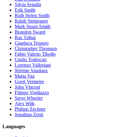
Silvia Segalla
Erik Smith
Ruth Helen Smith
Ralph Steinegger
Mark Stuart-Smith
Brandon Sward
Raz Talhar
Gianluca Tesauro
Christopher Thomson
Fabio Valerio Tibollo
Giulio Todescan
Lorenzo Valloriani
Jérémie Vaudaux
Maria Vaz
Geert Vermeire
John Vincent
Filippo Vogliazzo
Steve Wheeler
Alex Wilk
Philipp Zechner
Jonathan Zenti
Languages