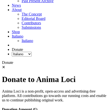
Past Present Archive
News
About
The Concept
Editorial Board
Contributors
Submissions
Shop
Italiano
Italiano
Donate
Donate
✕
Donate to Anima Loci
Anima Loci is a non-profit, open-access and advertising-free
platform. All contributions go towards our running costs and enable
us to continue publishing original work.
Donation Amount (£)